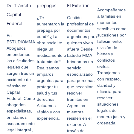
De Tránsito
prepagas
El Exterior
Acompañamos
Capital
a familias en
¿Te
Gestión
momentos
Federal
aumentaron la
profesional de
sensibles como
prepaga por
documentos
sucesiones por
En
edad? ¿La
argentinos para
fallecimiento,
ESTUDIOMMA
obra social te
quienes viven
división de
Abogados
niega un
afuera Desde
bienes y
entendemos
medicamento o
Estudio MMA
conflictos
las dificultades
tratamiento?
brindamos un
civiles.
legales que
Realizamos
servicio
Trabajamos
surgen tras un
amparos
especializado
con respeto,
accidente de
urgentes para
para personas
claridad y
tránsito en
proteger tu
que necesitan
eficacia para
Capital
salud y tus
resolver
resolver
Federal. Como
derechos.
trámites en
situaciones
abogados
Actuamos
Argentina
legales de
especialistas,
rápido y con
mientras
manera justa y
brindamos
experiencia.
residen en el
ordenada.
asesoramiento
exterior. A
legal integral ,
través de